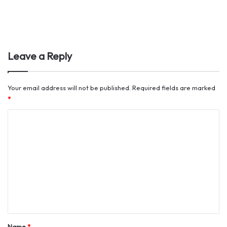
Leave a Reply
Your email address will not be published.
Required fields are marked
*
C
o
m
m
e
n
t
*
Name
*